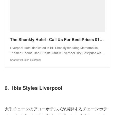
The Shankly Hotel - Call Us For Best Prices 0151 459 3383
Liverpool Hotel dedicated to Bill Shankly featuring Memorabilia,
Themed Rooms, Bar & Restaurant in Liverpool City. Best price wh…
Shankly Hotel in Liverpool
6. Ibis Styles Liverpool
大手チェーンのアコーホテルズが展開するチェーンホテ