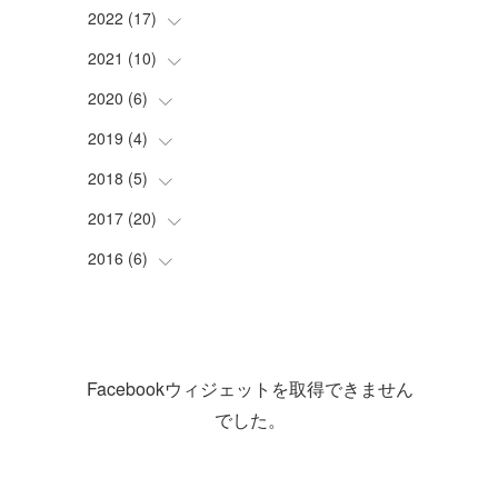
(
1
)
(
1
)
2022
(
17
(
4
)
)
(
1
)
(
3
)
(
1
)
2021
(
10
(
2
)
)
(
1
)
(
2
)
(
1
)
(
3
)
2020
(
6
(
)
1
)
(
2
)
(
3
)
(
1
)
(
2
)
2019
(
4
(
)
5
)
(
2
)
(
4
)
(
9
)
(
1
)
(
1
)
2018
(
5
(
)
1
)
(
4
)
(
1
)
(
4
)
(
2
)
2017
(
20
(
1
)
)
(
1
)
(
1
)
(
1
)
(
1
)
2016
(
6
(
)
1
)
(
1
)
(
3
)
(
2
)
(
1
)
(
3
)
(
1
)
(
1
)
(
1
)
Facebookウィジェットを取得できません
(
1
)
(
2
)
でした。
(
6
)
(
1
)
(
5
)