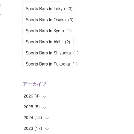
が
Sports Bars in Tokyo
(
3
)
…
Sports Bars in Osaka
(
3
)
Sports Bars in Kyoto
(
1
)
Sports Bars in Aichi
(
2
)
Sports Bars in Shizuoka
(
1
)
Sports Bars in Fukuoka
(
1
)
アーカイブ
2026
(
4
)
2025
(
5
(
)
2
)
(
2
)
2024
(
12
(
1
)
)
(
1
)
2023
(
17
(
2
)
)