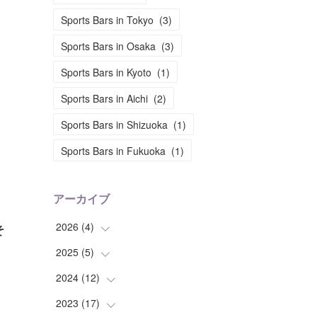
Sports Bars in Tokyo
(
3
)
Sports Bars in Osaka
(
3
)
Sports Bars in Kyoto
(
1
)
Sports Bars in Aichi
(
2
)
Sports Bars in Shizuoka
(
1
)
Sports Bars in Fukuoka
(
1
)
アーカイブ
2026
(
4
)
そ
2025
(
5
(
)
2
)
(
2
)
2024
(
12
(
1
)
)
(
1
)
2023
(
17
(
2
)
)