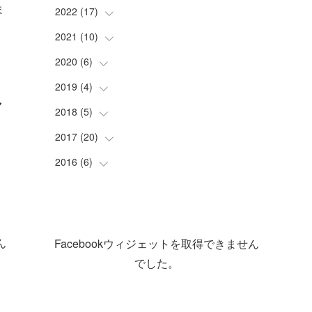
ま
(
1
)
(
1
)
2022
(
17
(
4
)
)
(
1
)
(
3
)
(
1
)
2021
(
10
(
2
)
)
(
1
)
(
2
)
(
1
)
(
3
)
2020
(
6
(
)
1
)
(
2
)
(
3
)
(
1
)
(
2
)
2019
(
4
(
)
5
)
ャ
(
2
)
(
4
)
(
9
)
(
1
)
(
1
)
2018
(
5
(
)
1
)
(
4
)
(
1
)
(
4
)
(
2
)
2017
(
20
(
1
)
)
(
1
)
(
1
)
(
1
)
(
1
)
2016
(
6
(
)
1
)
(
1
)
(
3
)
(
2
)
(
1
)
(
3
)
(
1
)
(
1
)
(
1
)
ん
Facebookウィジェットを取得できません
(
1
)
(
2
)
でした。
(
6
)
(
1
)
(
5
)