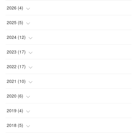
2026
(
4
)
(
2
)
2025
(
5
)
(
2
)
(
1
)
2024
(
12
)
(
1
)
(
2
)
2023
(
17
)
(
1
)
(
1
)
(
4
)
2022
(
17
)
(
1
)
(
3
)
(
1
)
(
2
)
2021
(
10
)
(
1
)
(
2
)
(
1
)
(
3
)
(
1
)
2020
(
6
)
(
2
)
(
3
)
(
1
)
(
2
)
(
5
)
2019
(
4
)
(
2
)
(
4
)
(
9
)
(
1
)
(
1
)
(
1
)
2018
(
5
)
(
4
)
(
1
)