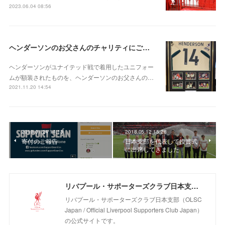
2023.06.04 08:56
ヘンダーソンのお父さんのチャリティにご協力ください
ヘンダーソンがユナイテッド戦で着用したユニフォー
ムが額装されたものを、ヘンダーソンのお父さんの…
2021.11.20 14:54
2019.01.24 14:13
2018.05.12 15:28
寄付のご報告
日本支部を代表して授賞式
に出席してきました
リバプール・サポーターズクラブ日本支部（OLSC Japan / Official Liverpool Supporters Club Japan）
リバプール・サポーターズクラブ日本支部（OLSC
Japan / Official Liverpool Supporters Club Japan）
の公式サイトです。