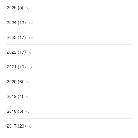
(
2
)
2025
(
5
)
(
2
)
(
1
)
2024
(
12
)
(
1
)
(
2
)
2023
(
17
)
(
1
)
(
1
)
(
4
)
2022
(
17
)
(
1
)
(
3
)
(
1
)
(
2
)
2021
(
10
)
(
1
)
(
2
)
(
1
)
(
3
)
(
1
)
2020
(
6
)
(
2
)
(
3
)
(
1
)
(
2
)
(
5
)
2019
(
4
)
(
2
)
(
4
)
(
9
)
(
1
)
(
1
)
(
1
)
2018
(
5
)
(
4
)
(
1
)
(
4
)
(
2
)
(
1
)
2017
(
20
)
(
1
)
(
1
)