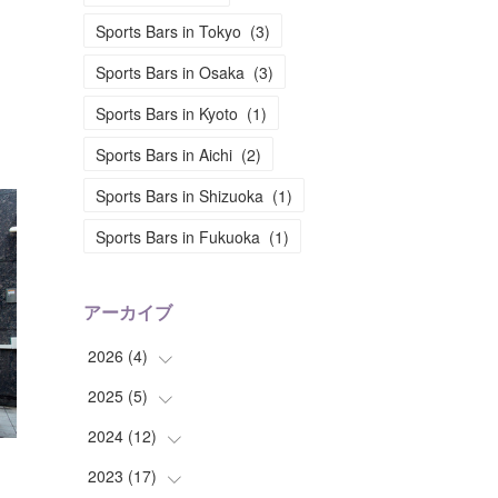
】
Sports Bars in Tokyo
(
3
)
Sports Bars in Osaka
(
3
)
Sports Bars in Kyoto
(
1
)
Sports Bars in Aichi
(
2
)
Sports Bars in Shizuoka
(
1
)
Sports Bars in Fukuoka
(
1
)
アーカイブ
2026
(
4
)
2025
(
5
(
)
2
)
(
2
)
2024
(
12
(
1
)
)
(
1
)
2023
(
17
(
2
)
)