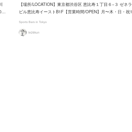
川
【場所/LOCATION】東京都渋谷区 恵比寿１丁目６−３ ゼネ
0…
ビル恵比寿イーストB1F【営業時間/OPEN】月〜木・日・祝
Sports Bars in Tokyo
te26kun