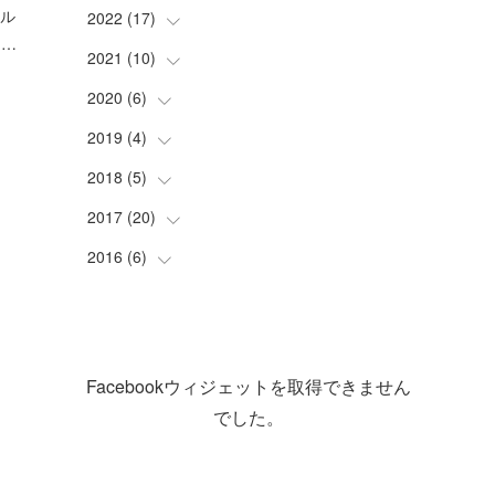
(
1
)
ラル
(
1
)
2022
(
17
(
4
)
)
1…
(
1
)
(
3
)
(
1
)
2021
(
10
(
2
)
)
(
1
)
(
2
)
(
1
)
(
3
)
2020
(
6
(
)
1
)
(
2
)
(
3
)
(
1
)
(
2
)
2019
(
4
(
)
5
)
(
2
)
(
4
)
(
9
)
(
1
)
(
1
)
2018
(
5
(
)
1
)
(
4
)
(
1
)
(
4
)
(
2
)
2017
(
20
(
1
)
)
(
1
)
(
1
)
(
1
)
(
1
)
2016
(
6
(
)
1
)
(
1
)
(
3
)
(
2
)
(
1
)
(
3
)
(
1
)
(
1
)
(
1
)
Facebookウィジェットを取得できません
(
1
)
(
2
)
でした。
(
6
)
(
1
)
(
5
)