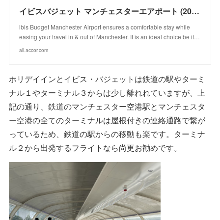
イビスバジェット マンチェスターエアポート (2022年冬オープン)
ibis Budget Manchester Airport ensures a comfortable stay while
easing your travel in & out of Manchester. It is an ideal choice be it…
all.accor.com
ホリデイインとイビス・バジェットは鉄道の駅やターミ
ナル１やターミナル３からは少し離れれていますが、上
記の通り、鉄道のマンチェスター空港駅とマンチェスタ
ー空港の全てのターミナルは屋根付きの連絡通路で繋が
っているため、鉄道の駅からの移動も楽です。ターミナ
ル２から出発するフライトなら尚更お勧めです。