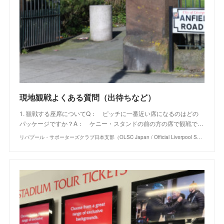
現地観戦よくある質問（出待ちなど）
1. 観戦する座席についてQ： ピッチに一番近い席になるのはどの
パッケージですか？A： ケニー・スタンドの前の方の席で観戦で…
リバプール・サポーターズクラブ日本支部（OLSC Japan / Official Liverpool Supporters Club Japan）