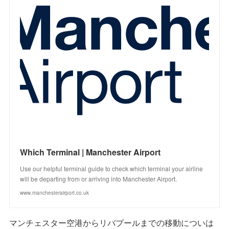
Which Terminal | Manchester Airport
Use our helpful terminal guide to check which terminal your airline
will be departing from or arriving into Manchester Airport.
www.manchesterairport.co.uk
マンチェスター空港からリバプールまでの移動についは