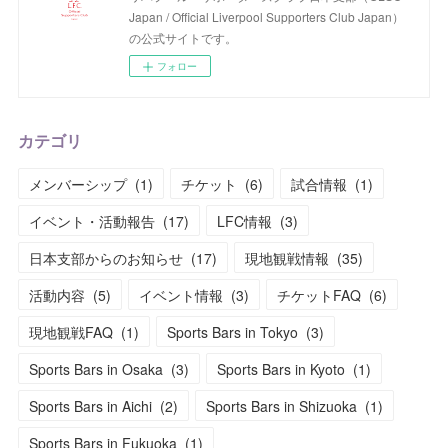
Japan / Official Liverpool Supporters Club Japan）
の公式サイトです。
フォロー
カテゴリ
メンバーシップ
(
1
)
チケット
(
6
)
試合情報
(
1
)
イベント・活動報告
(
17
)
LFC情報
(
3
)
日本支部からのお知らせ
(
17
)
現地観戦情報
(
35
)
活動内容
(
5
)
イベント情報
(
3
)
チケットFAQ
(
6
)
現地観戦FAQ
(
1
)
Sports Bars in Tokyo
(
3
)
Sports Bars in Osaka
(
3
)
Sports Bars in Kyoto
(
1
)
Sports Bars in Aichi
(
2
)
Sports Bars in Shizuoka
(
1
)
Sports Bars in Fukuoka
(
1
)