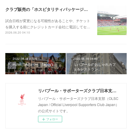
クラブ販売の「ホスピタリティパッケージ」を買おう
試合日程が変更になる可能性があることや、チケット
を購入する前にクレジットカード会社に電話してセ…
2026.06.20 04:10
2022.08.18 07:05
2022.08.18 04:00
Hotel TIAのバー「Taggy's」
リバプールのおしゃれカフ
ェ＆レストラン
リバプール・サポーターズクラブ日本支部（OLSC Japan / Official Liverpool Supporters Club Japan）
リバプール・サポーターズクラブ日本支部（OLSC
Japan / Official Liverpool Supporters Club Japan）
の公式サイトです。
フォロー