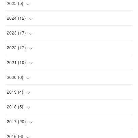
(
2
)
2025
(
5
)
(
2
)
(
1
)
2024
(
12
)
(
1
)
(
2
)
2023
(
17
)
(
1
)
(
1
)
(
4
)
2022
(
17
)
(
1
)
(
3
)
(
1
)
(
2
)
2021
(
10
)
(
1
)
(
2
)
(
1
)
(
3
)
(
1
)
2020
(
6
)
(
2
)
(
3
)
(
1
)
(
2
)
(
5
)
2019
(
4
)
(
2
)
(
4
)
(
9
)
(
1
)
(
1
)
(
1
)
2018
(
5
)
(
4
)
(
1
)
(
4
)
(
2
)
(
1
)
2017
(
20
)
(
1
)
(
1
)
(
1
)
(
1
)
(
1
)
2016
(
6
)