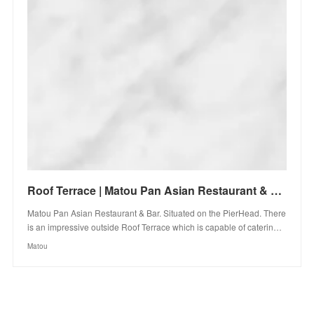
Roof Terrace | Matou Pan Asian Restaurant & Bar | Liverpool England United Kingd
Matou Pan Asian Restaurant & Bar. Situated on the PierHead. There
is an impressive outside Roof Terrace which is capable of caterin…
Matou