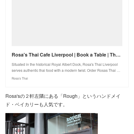
Rosa's Thai Cafe Liverpool | Book a Table | Thai Delivery & Takeaway
Situated in the historical Royal Albert Dock, Rosa's Thai Liverpool
serves authentic thai food with a modern twist. Order Rosas Thai …
Rosa's Thai
Rosa'sの２軒左隣にある「Rough」というハンドメイ
ド・ベイカリーも人気です。