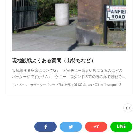
現地観戦よくある質問（出待ちなど）
1. 観戦する座席についてQ： ピッチに一番近い席になるのはどの
パッケージですか？A： ケニー・スタンドの前の方の席で観戦で…
リバプール・サポーターズクラブ日本支部（OLSC Japan / Official Liverpool Supporters Club Japan）